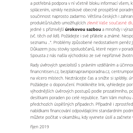
a potřebná podpora v ní včetně bloku informací všem, k
splácením, vznikly neziskové obecně prospěšné poradny, v 
součinnost naprosto zadarmo. Většina českých i zahran
produktů/služeb umožňujících
zlevnit
Vaše současné dl
jediné s příznivější
úrokovou sazbou
a mnohdy i výrazn
(vč. těch
od lidí
). Požádejte i své přátele a známé. Nespol
seznamu ..". Problémy způsobené nedostatkem peněz J
Důkazem jsou stovky spoluobčanů, které nejen v poradn
Spousta z nás našla východisko ze své nepříznivé životní s
Rady
úvěrových specialistů
s právním vzděláním a účinnou
financnitisen.cz, bezplatnapravniporadna.cz, centrumpom
na vícero místech. Neztrácejte čas a snižte si
splátky, ú
Požádejte o doporučení. Proklikněte link, vyhledejte p
výhodnějších úvěrových postupů podle prozatímního, po 
desítkami poraden po celé republice. Tam Vám mohou 
předchozích úspěšných případech. Případně i zprostřed
nabídkami financování odpovídajícími standardním po
můžete počítat v okamžiku, kdy vyvinete úsilí a začnete v
říjen 2019