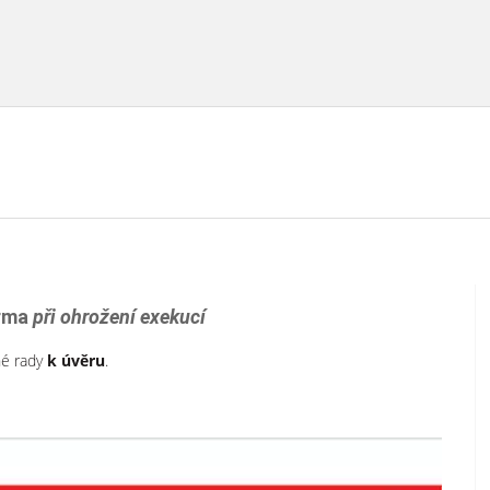
arma
při ohrožení exekucí
né rady
k úvěru
.