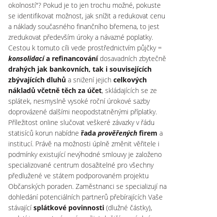
okolností"? Pokud je to jen trochu možné, pokuste
se identifikovat možnost, jak snížit a redukovat cenu
a náklady současného finančního břemena, to jest
zredukovat především úroky a návazné poplatky.
Cestou k tomuto cíli vede prostřednictvím půjčky =
konsolidací
a refinancování
dosavadních zbytečně
drahých jak bankovních, tak i souvisejících
zbývajících dluhů
a snižení jejich
celkových
nákladů včetně těch za účet
, skládajících se ze
splátek, nesmyslně vysoké roční úrokové sazby
doprovázené dalšími neopodstatněnými příplatky.
Příležitost online slučovat veškeré závazky v řádu
statisíců korun nabídne
řada
prověřených
firem
a
institucí. Právě na možnosti úplně změnit věřitele i
podmínky existující nevýhodné smlouvy je založeno
specializované centrum dosažitelné pro všechny
předlužené ve státem podporovaném projektu
Občanských poraden. Zaměstnanci se specializují na
dohledání potenciálních partnerů přebírajících Vaše
stávající
splátkové povinnosti
(dlužné částky),