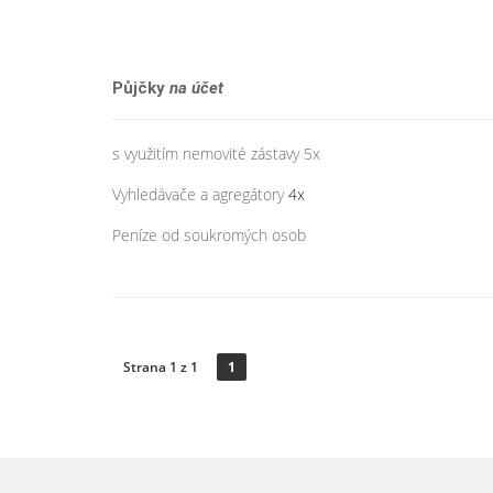
Půjčky
na účet
s využitím nemovité zástavy 5x
Vyhledávače a agregátory
4x
Peníze od soukromých osob
Strana 1 z 1
1