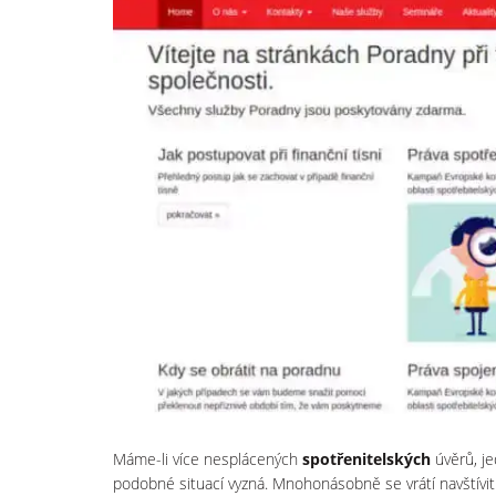
Máme-li více nesplácených
spotřenitelských
úvěrů, je
podobné situací vyzná. Mnohonásobně se vrátí navštívi