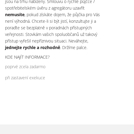
jsou na trhu nabízeny. Smlouvu o rychlé půjčce /
spotřebitelském úvěru z agregátoru uzavřít
nemusíte
, pokud získáte dojem, že půjčka pro Vás
není výhodná. Chcete-li si být jistí, konzultujte ji a
poraďte se bezplatně v poradnách přístupných
veřejnosti. Stovkám vašich spoluobčanů už takový
přístup vyřešil nepříznivou situaci. Neváhejte,
jednejte rychle a rozhodně
. Držíme palce.
KDE NAJÍT INFORMACE?
poprvé zcela zadarmo
při zastavení exekuce