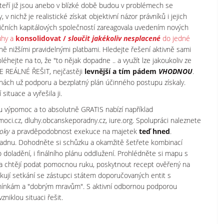
teří již jsou anebo v blízké době budou v problémech se
nichž je realistické získat objektivní názor právníků i jejich
ičních kapitálových společností zareagovala uvedením nových
uhy a
konsolidovat /
sloučit jakékoliv nesplacené
do jedné
ě nižšími pravidelnými platbami. Hledejte řešení aktivně sami
éhejte na to, že "to nějak dopadne .. a využít lze jakoukoliv ze
E REÁLNÉ ŘEŠIT, nejčastěji
levnější a tím pádem
VHODNOU
.
ách už podporu a bezplatný plán účinného postupu získaly.
ituace a vyřešila ji.
 výpomoc a to absolutně GRATIS nabízí například
oci.cz, dluhy.obcanskeporadny.cz, iure.org. Spolupráci naleznete
roky
a pravděpodobnost exekuce na majetek
teď hned
.
oradnu. Dohodněte si schůzku a okamžitě šetřete kombinací
doladění, i finálního plánu oddlužení. Prohlédněte si mapu s
a chtějí podat pomocnou ruku, poskytnout recept ověřený na
kují setkání se zástupci státem doporučovaných entit s
dmínkám a "dobrým mravům". S aktivní odbornou podporou
zniklou situaci řešit.