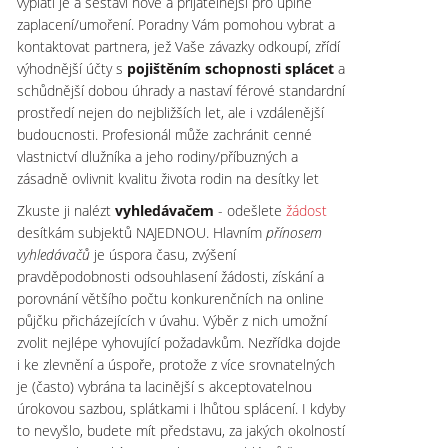
vyplatí je a sestaví nové a přijatelnější pro úplné
zaplacení/umoření. Poradny Vám pomohou vybrat a
kontaktovat partnera, jež Vaše závazky odkoupí, zřídí
výhodnější účty s
pojištěním schopnosti splácet
a
schůdnější dobou úhrady a nastaví férové standardní
prostředí nejen do nejbližších let, ale i vzdálenější
budoucnosti. Profesionál může zachránit cenné
vlastnictví dlužníka a jeho rodiny/příbuzných a
zásadně ovlivnit kvalitu života rodin na desítky let
Zkuste ji nalézt
vyhledávačem
- odešlete
žádost
desítkám subjektů NAJEDNOU. Hlavním
přínosem
vyhledávačů
je úspora času, zvýšení
pravděpodobnosti odsouhlasení žádosti, získání a
porovnání většího počtu konkurenčních na online
půjčku přicházejících v úvahu. Výběr z nich umožní
zvolit nejlépe vyhovující požadavkům. Nezřídka dojde
i ke zlevnění a úspoře, protože z více srovnatelných
je (často) vybrána ta lacinější s akceptovatelnou
úrokovou sazbou, splátkami i lhůtou splácení. I kdyby
to nevyšlo, budete mít představu, za jakých okolností