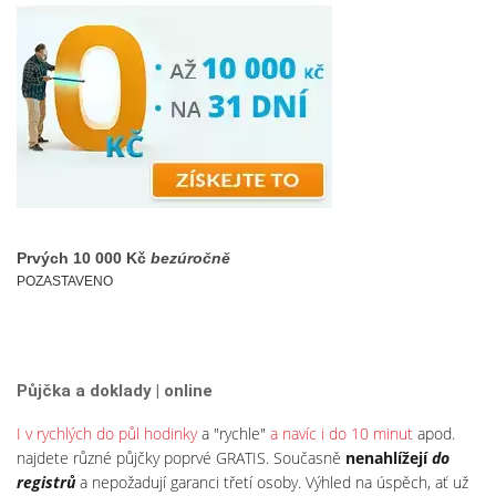
Prvých
10 000 Kč
bezúročně
POZASTAVENO
Půjčka a doklady | online
I v rychlých do půl hodinky
a "rychle"
a navíc i do 10 minut
apod.
najdete různé půjčky poprvé GRATIS. Současně
nenahlížejí
do
registrů
a nepožadují garanci třetí osoby. Výhled na úspěch, ať už