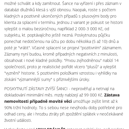
možné schválit a kdy zamítnout. Šance na vyřízení i přes záznam v
databázi dlužníků klesá s výší obnosu. Naopak, roste s počtem
kladných a pozitivně ukončených případů s plusovými body pro
klienta za splacení v termínu. Jednou z variant je pokusit se historii
vylepšit o malou bezúročnou, například 2 000-3 000 Kč, od
subjektu, kt. poptávajícího ještě nezná. Poskytnutou půjčku
ponechat nedotčenou na účtu po dobu několika (5 až 10) dnů a
poté je "vrátit". Včasné splacení se projeví "pozitivním" záznamem.
Záznamy nyní budou, kromě případných negativních z minulosti,
obsahovat i nové kladné položky. "Prvou zvýhodněnou" nabízí 14
společností, proto je realistické pořídit vícero "plusů" a vylepšit
"vyznění" historie. S pozitivními položkami vzrostou i vyhlídky na
získání "významnější sumy" s příznivějšími úroky.
POSKYTNUTÍ ZÁSTAVY ZVÝŠÍ ŠANCI - neprověřují a netrvají na
dokladování minimální měs. mzdy nabízejí až 99 000 Kč.
Zástava
nemovitosti případně movité věci
umožňuje zvýšit limit až k
90% tržní hodnoty. To s sebou nese nevýhodu doby potřebné pro
odhad ceny, ale i hrozbu ztráty při zpoždění splátek v neočekávané
životní události.