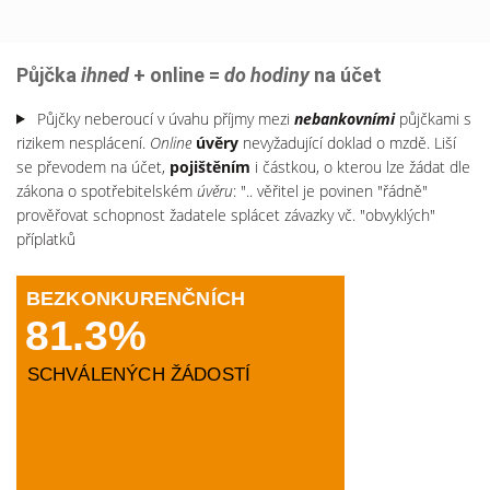
Půjčka
ihned
+
online
=
do hodiny
na účet
Půjčky neberoucí v úvahu příjmy mezi
nebankovními
půjčkami s
rizikem nesplácení.
Online
úvěry
nevyžadující doklad o mzdě. Liší
se převodem na účet,
pojištěním
i částkou, o kterou lze žádat dle
zákona o spotřebitelském
úvěru
: ".. věřitel je povinen "řádně"
prověřovat schopnost žadatele splácet závazky vč. "obvyklých"
příplatků