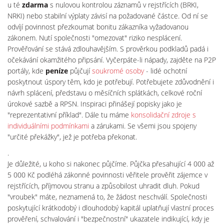
u té
zdarma
s nulovou kontrolou záznamů v rejstřících (BRKI,
NRKI) nebo stabilní výplaty závisí na požadované částce. Od ní se
odvíjí povinnost přezkoumat bonitu zákazníka vyžadovanou
zákonem. Nutí společnosti "omezovat" riziko nesplácení.
Prověřování se stává zdlouhavějším. S prověrkou podkladů padá i
očekávání okamžitého připsání. Vyčerpáte-li nápady, zajděte na P2P
portály, kde
peníze
půjčují
soukromé osoby
- lidé ochotní
poskytnout úspory těm, kdo je potřebují. Potřebujete zdůvodnění i
návrh splácení, představu o měsíčních splátkách, celkové roční
úrokové sazbě a RPSN. Inspiraci přinášejí popisky jako je
"reprezentativní příklad". Dále tu máme
konsolidační zdroje s
individuálními podmínkami
a zárukami. Se všemi jsou spojeny
"určité překážky", jež je potřeba překonat.
.
Je důležité, u koho si nakonec půjčíme. Půjčka přesahující 4 000 až
5 000 Kč podléhá zákonné povinnosti věřitele prověřit zájemce v
rejstřících, příjmovou stranu a způsobilost uhradit dluh. Pokud
"vroubek" máte, neznamená to, že žádost neschválí. Společnosti
poskytující krátkodobý i dlouhodobý kapitál uplatňují vlastní proces
prověření, schvalování i "bezpečnostní" ukazatele indikující, kdy je