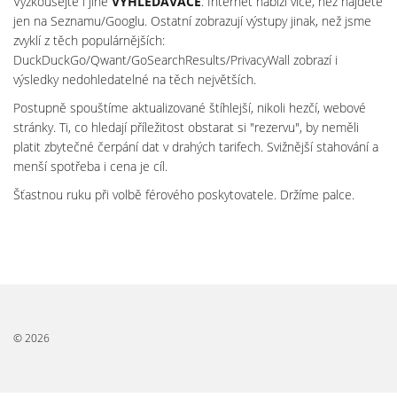
Vyzkoušejte i jiné
VYHLEDÁVAČE
. Internet nabízí více, než najdete
jen na Seznamu/Googlu. Ostatní zobrazují výstupy jinak, než jsme
zvyklí z těch populárnějších:
DuckDuckGo/Qwant/GoSearchResults/PrivacyWall zobrazí i
výsledky nedohledatelné na těch největších.
Postupně spouštíme aktualizované štíhlejší, nikoli hezčí, webové
stránky. Ti, co hledají příležitost obstarat si "rezervu", by neměli
platit zbytečné čerpání dat v drahých tarifech. Svižnější stahování a
menší spotřeba i cena je cíl.
Šťastnou ruku při volbě férového poskytovatele. Držíme palce.
© 2026